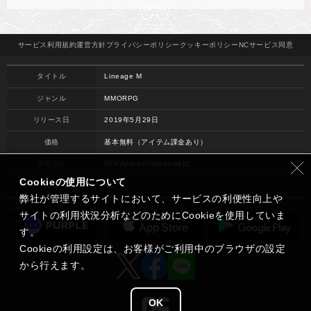
サービス
利用規約
運営方針
プライバシー
ポリシー
クッキー
ポリシー
NCサービス
同意
タイトル
Lineage M
ジャンル
MMORPG
リリース日
2019年5月29日
価格
基本無料（アイテム課金あり）
対応OS
iOS/Android/Windows11
Cookieの使用について
開発
NC
弊社が管理するサイトにおいて、サービスの利便性向上や
サイトの利用状況分析などのためにCookieを使用していま
す。
Cookieの利用設定は、お客様がご利用中のブラウザの設定
から行えます。
OK