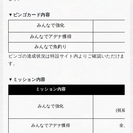
▼
ビンゴカード内容
みんなで強化
みんなでアデナ獲得
みんなで魚釣り
ビンゴの達成状況は特設サイト内よりご確認いただけま
す。
▼
ミッション内容
ミッション内容
みんなで強化
(
祝福付与
みんなでアデナ獲得
全員で7