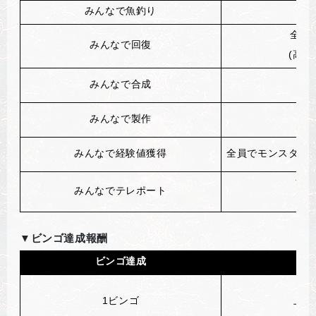
みんなで魚釣り
全
全員で
みんなで回復
(
高級
みんなで合成
み
みんなで製作
み
みんなで経験値獲得
全員でモンスターを倒し
全員
みんなでテレポート
(
▼
ビンゴ達成報酬
ビンゴ達成
1
ビンゴ
上級