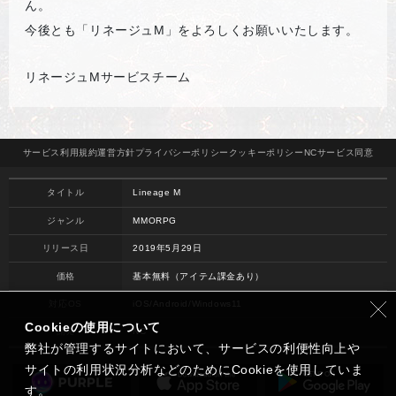
ん。
今後とも「リネージュM」をよろしくお願いいたします。
リネージュMサービスチーム
サービス
利用規約
運営方針
プライバシー
ポリシー
クッキー
ポリシー
NCサービス
同意
タイトル
Lineage M
ジャンル
MMORPG
リリース日
2019年5月29日
価格
基本無料（アイテム課金あり）
対応OS
iOS/Android/Windows11
Cookieの使用について
開発
NC
弊社が管理するサイトにおいて、サービスの利便性向上や
サイトの利用状況分析などのためにCookieを使用していま
す。