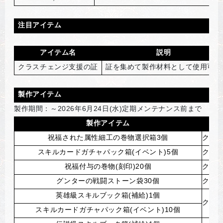
注目アイテム
アイテム名
説明
クラスチェンジ支援の証
証を集めて製作材料として使用可能
製作アイテム
製作期間：～2026年6月24日(水)定期メンテナンス前まで
製作アイテム
祝福された属性細工の巻物選択箱3個
クラ
スキルカードガチャパック箱(イベント)5個
クラ
祝福付与の巻物(刻印)20個
クラ
グンターの戦闘ストーン袋30個
クラ
英雄級スキルブック箱(補給)1個
クラ
スキルカードガチャパック箱(イベント)10個