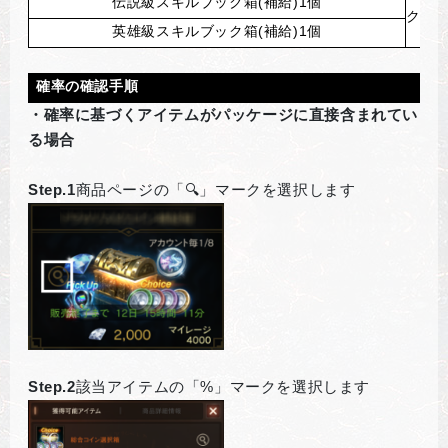
伝説級スキルブック箱(補給)1個
クラ
英雄級スキルブック箱(補給)1個
確率の確認手順
・確率に基づくアイテムがパッケージに直接含まれてい
る場合
Step.1
商品ページの「🔍」マークを選択します
Step.2
該当アイテムの「%」マークを選択します