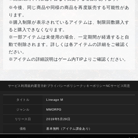
※
今後、同じ商品や同様の商品を再度販売する可能性があ
ります。
※購入制限が表示されているアイテムは、制限回数購入す
ると購入できなくなります。
※一部アイテムは未使用の場合、一定期間が経過すると自
動で削除されます。詳しくは各アイテムの詳細をご確認く
ださい。
※アイテムの詳細説明はゲーム内
TIP
よりご確認ください。
サービス
利用規約
運営方針
プライバシー
ポリシー
クッキー
ポリシー
NCサービス
同意
タイトル
Lineage M
ジャンル
MMORPG
リリース日
2019年5月29日
価格
基本無料（アイテム課金あり）