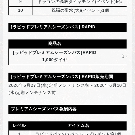
9
ドラゴンの高級ダイヤモンド(イベント)5個
10
祝福の聖水(大)(イベント)1個
[
ラピッドプレミアムシーズンパス] RAPID
商品名
[
ラピッドプレミアムシーズンパス]RAPID
ミッシ
1,000ダイヤ
[
ラピッドプレミアムシーズンパス] RAPID販売期間
2026
年5月27日(水)定期メンテナンス後～2026年6月10日
(水)定期メンテナンス前
プレミアムシーズンパス報酬内容
レベル
アイテム名
1
ラピッドパスのスペシャルプレゼント箱1個