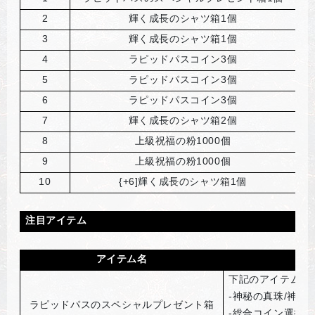
2
輝く成長のシャツ箱1個
3
輝く成長のシャツ箱1個
4
ラピッドパスコイン3個
5
ラピッドパスコイン3個
6
ラピッドパスコイン3個
7
輝く成長のシャツ箱2個
8
上級祝福の粉1000個
9
上級祝福の粉1000個
10
{+6]
輝く成長のシャツ箱1個
注目アイテム
アイテム名
下記のアイテムを
-神秘の真珠/神秘の
ラピッドパスのスペシャルプレゼント箱
-総合コイン選択箱