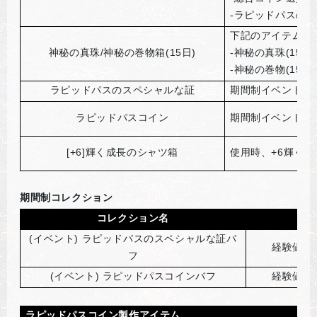
-ラピッドパスの
下記のアイテムを
神秘の真珠/神秘の巻物箱(15日)
-神秘の真珠(15日)
-神秘の巻物(15日)
ラピッドパスのスペシャルな証
期間制イベントコ
ラピッドパスコイン
期間制イベントコ
[+6]
輝く成長のシャツ箱
使用時、+6輝く
期間制コレクション
コレクション名
(
イベント) ラピッドパスのスペシャルな証バ
経験値獲
フ
(
イベント) ラピッドパスコインバフ
経験値獲
ラピッドパスコイン製作アイテム