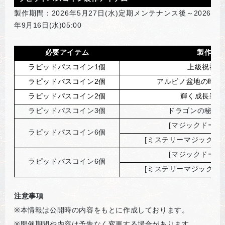
製作期間：2026年5月27日(水)定期メンテナンス後～2026
年9月16日(水)05:00
必要アイテム
製作ア
ラピッドパスコイン1個
上級祝福の
ラピッドパスコイン2個
アルビノ盆地の時間補
ラピッドパスコイン2個
輝く成長装備
ラピッドパスコイン3個
ドラゴンの秘薬(
[
マジックドール
ラピッドパスコイン6個
[
ミステリーマジックドー
[
マジックドール
ラピッドパスコイン6個
[
ミステリーマジックドー
注意事項
※
本情報は公開時の内容をもとに作成しております。
※
開催期間や内容は予告なく変更する場合があります。