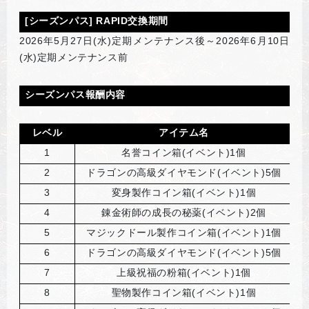
[
シーズンパス] RAPID交換期間
2026
年5月27日(水)定期メンテナンス後～2026年6月10日
(水)定期メンテナンス前
シーズンパス報酬内容
レベル
アイテム名
1
名誉コイン箱(イベント)1個
2
ドラゴンの高級ダイヤモンド(イベント)5個
3
変身製作コイン箱(イベント)1個
4
錬金術師の成長の秘薬(イベント)2個
5
マジックドール製作コイン箱(イベント)1個
6
ドラゴンの高級ダイヤモンド(イベント)5個
7
上級祝福の粉箱(イベント)1個
8
聖物製作コイン箱(イベント)1個