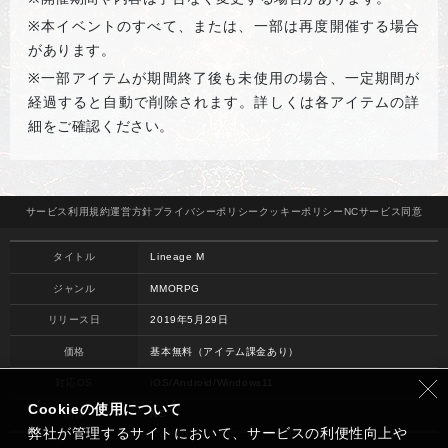
※
本イベントのすべて、または、一部は再度開催する場合
があります。
※
一部アイテムが期間終了後も未使用の場合、一定期間が
経過すると自動で削除されます。詳しくは各アイテムの詳
細をご確認ください。
サービス
利用規約
運営方針
プライバシー
ポリシー
クッキー
ポリシー
NCサービス
同意
タイトル
Lineage M
ジャンル
MMORPG
リリース日
2019年5月29日
価格
基本無料（アイテム課金あり）
対応OS
iOS/Android/Windows11
Cookieの使用について
開発
NC
弊社が管理するサイトにおいて、サービスの利便性向上や