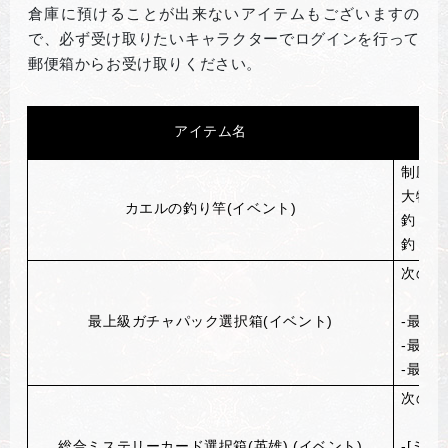
倉庫に預けることが出来ないアイテムもございますの
で、必ず受け取りたいキャラクターでログインを行って
郵便箱からお受け取りください。
アイテム名
制圧力+
大物探
カエルの釣り竿(イベント)
釣り餌
釣りの
次のア
最上級ガチャパック選択箱(イベント)
-最上
-最上
-最上
次のア
総合ミステリーカード選択箱(英雄) (イベント)
-[ミ