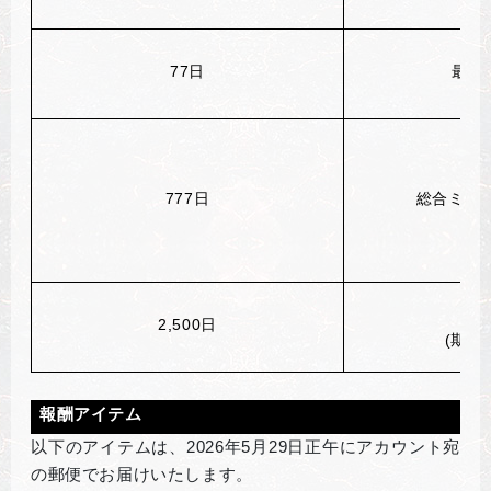
77
日
最上
777
日
総合ミステ
時
2,500
日
(
期間
報酬アイテム
以下のアイテムは、2026年5月29日正午にアカウント宛
の郵便でお届けいたします。