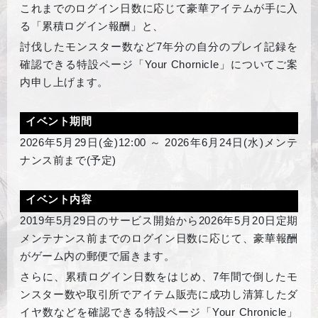
これまでのログイン日数に応じて豪華アイテムが手に入
る「累積ログイン報酬」と、
討伐したモンスター数など7年分の自分のプレイ記録を
確認できる特設ページ「Your Chornicle」についてご案
内申し上げます。
イベント期間
2026
年5月29日(金)12:00 ～ 2026年6月24日(水)メンテ
ナンス前まで(予定)
イベント内容
2019
年5月29日のサービス開始から2026年5月20日定期
メンテナンス前までのログイン日数に応じて、豪華報酬
がゲーム内の郵便で届きます。
さらに、累積ログイン日数をはじめ、7年間で倒したモ
ンスター数や取引所でアイテム販売に成功し清算したダ
イヤ数などを確認できる特設ページ「Your Chronicle」