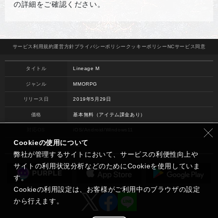
の詳細をご確認ください。
サービス
利用規約
運営方針
プライバシー
ポリシー
クッキー
ポリシー
NCサービス
同意
タイトル
Lineage M
ジャンル
MMORPG
リリース日
2019年5月29日
価格
基本無料（アイテム課金あり）
対応OS
iOS/Android/Windows11
Cookieの使用について
開発
NC
弊社が管理するサイトにおいて、サービスの利便性向上や
サイトの利用状況分析などのためにCookieを使用していま
す。
Cookieの利用設定は、お客様がご利用中のブラウザの設定
から行えます。