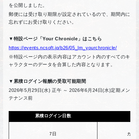
を公開しました。
郵便には受け取り期限が設定されているので、期間内に
忘れずにお受け取りください。
▼特設ページ「Your Chronicle」はこちら
https://events.ncsoft.jp/b26/05_lm_yourchronicle/
※特設ページ内の表示内容はアカウント内のすべてのキ
ャラクターのデータを合算した内容となります。
▼累積ログイン報酬の受取可能期間
2026
年5月29日(水) 正午 ～ 2026年6月24日(水)定期メン
テナンス前
累積ログイン日数
7
日
カエル