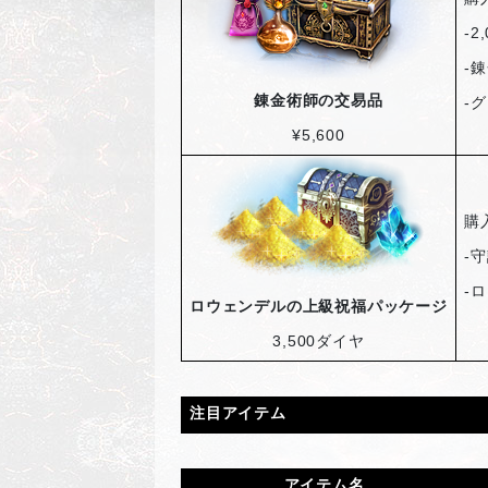
-2
-
錬
錬金術師の交易品
-
グ
¥5,600
購
-
守
-
ロ
ロウェンデルの上級祝福パッケージ
3,500
ダイヤ
注目アイテム
アイテム名