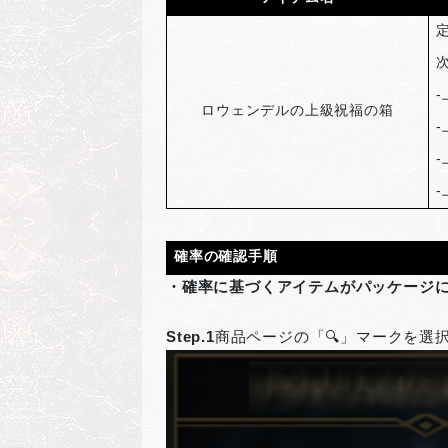
-
ロウェンデルの上級祝福の箱
-
-
-
確率の確認手順
・確率に基づくアイテムがパッケージ
Step.1
商品ページの「🔍」マークを選