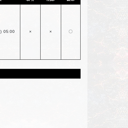
) 05:00
×
×
〇