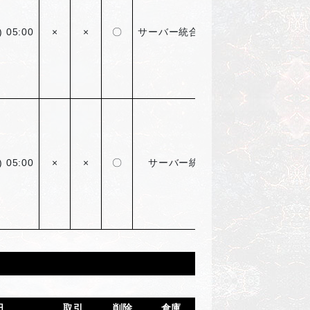
 05:00
×
×
〇
サーバー統合アカウント限定毎週8回
 05:00
×
×
〇
サーバー統合アカウント限定4回の
日
取引
削除
倉庫