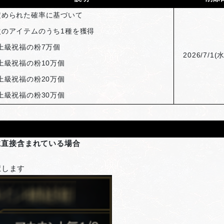
定められた確率に基づいて
次のアイテムのうち1種を獲得
上級祝福の粉7万個
2026/7/1(
水
上級祝福の粉10万個
上級祝福の粉20万個
上級祝福の粉30万個
に直接含まれている場合
択します