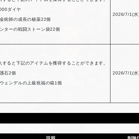
,000
ダイヤ
2026/7/1(
水)
金術師の成長の秘薬22個
ンターの戦闘ストーン袋22個
入すると下記のアイテムを獲得することができます。
護石2個
2026/7/1(
水)
ウェンデルの上級祝福の箱1個
説明
削除