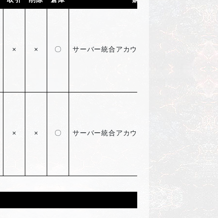
×
×
〇
サーバー統合アカウント限定8回のみ購入可
×
×
〇
サーバー統合アカウント限定8回のみ購入可