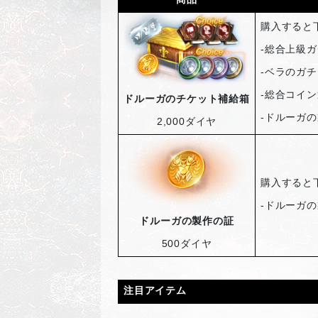
購入すると
-
総合上級ガ
-
ベラのガチ
-
総合コイン
ドルーガのチケット補給箱
-
ドルーガの
2,000
ダイヤ
購入すると
-
ドルーガの
ドルーガの製作の証
500
ダイヤ
注目アイテム