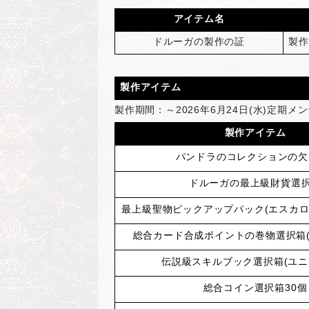
アイテム名
ドルーガの製作の証
製作
製作アイテム
製作期間：～2026年6月24日(水)定期メ
製作アイテム
パンドラのコレクションの欠
ドルーガの最上級財貨選
最上級聖物ピックアップパック(エスカロス
総合カード合成ポイントの巻物選択箱(
伝説級スキルブック選択箱(ユニ
総合コイン選択箱30個