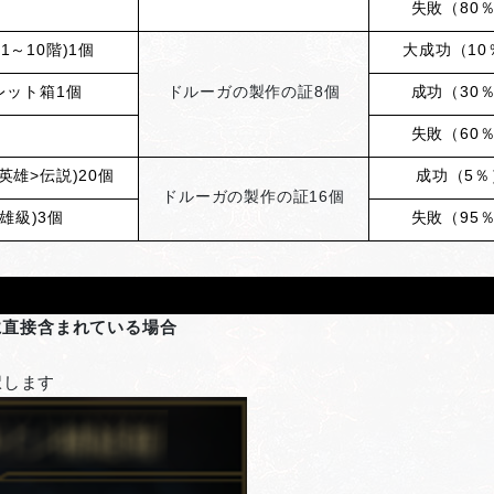
失敗（80
～10階)1個
大成功（10
レット箱1個
ドルーガの製作の証
8
個
成功（30
失敗（60
雄>伝説)20個
成功（5％
ドルーガの製作の証
16
個
雄級)3個
失敗（95
に直接含まれている場合
択します