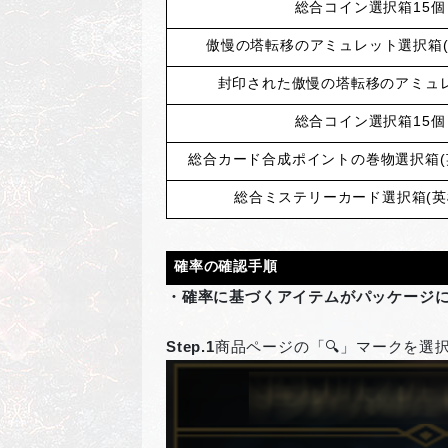
総合コイン選択箱15個
傲慢の塔転移のアミュレット選択箱(1
封印された傲慢の塔転移のアミュ
総合コイン選択箱15個
総合カード合成ポイントの巻物選択箱(英
総合ミステリーカード選択箱(英
確率の確認手順
・確率に基づくアイテムがパッケージ
Step.1
商品ページの「🔍」マークを選