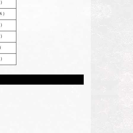
％）
％）
％）
％）
）
％）