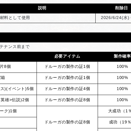
説明
削除日
材料として使用
2026/6/24(
水) 
ンテナンス前まで
必要アイテム
製作確
片8個
ドルーガの製作の証
1
個
100%
択箱
ドルーガの製作の証
1
個
100%
)(イベント)5個
ドルーガの製作の証
4
個
100%
英雄>伝説)2個
ドルーガの製作の証
8
個
100%
ーク)1個
大成功（1
ドルーガの製作の証
8
個
成功（19