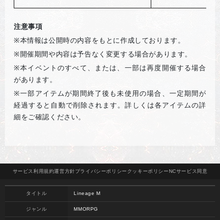
注意事項
※
本情報は公開時の内容をもとに作成しております。
※
開催期間や内容は予告なく変更する場合があります。
※
本イベントのすべて、または、一部は再度開催する場合
があります。
※
一部アイテムが期間終了後も未使用の場合、一定期間が
経過すると自動で削除されます。詳しくは各アイテムの詳
細をご確認ください。
サービス
利用規約
運営方針
プライバシー
ポリシー
クッキー
ポリシー
NCサービス
同意
タイトル
Lineage M
ジャンル
MMORPG