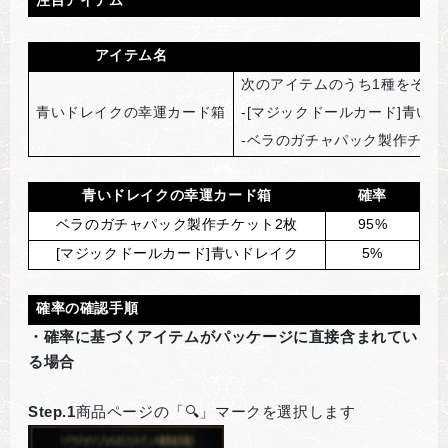
アイテム名
次のアイテムのうち1種をそれ
青いドレイクの幸運カード箱
-[
マジックドールカード]青いド
-
ベラのガチャパック製作チケッ
青いドレイクの幸運カード箱
確率
ベラのガチャパック製作チケット2枚
95%
[
マジックドールカード]青いドレイク
5%
確率の確認手順
・確率に基づくアイテムがパッケージに直接含まれてい
る場合
Step.1
商品ページの「🔍」マークを選択します