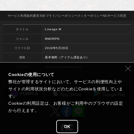
サービス
利用規約
運営方針
プライバシー
ポリシー
クッキー
ポリシー
NCサービス
同意
タイトル
Lineage M
ジャンル
MMORPG
リリース日
2019年5月29日
価格
基本無料（アイテム課金あり）
対応OS
iOS/Android/Windows11
Cookieの使用について
開発
NC
弊社が管理するサイトにおいて、サービスの利便性向上や
サイトの利用状況分析などのためにCookieを使用していま
す。
Cookieの利用設定は、お客様がご利用中のブラウザの設定
から行えます。
OK