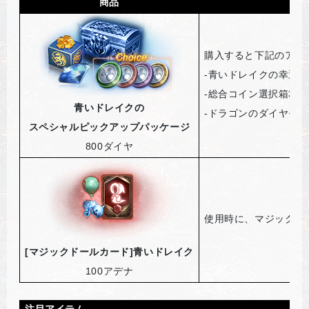
商品
購入すると下記のアイ
-
青いドレイクの幸運カ
-
総合コイン選択箱3個
青いドレイクの
-
ドラゴンのダイヤモン
スペシャルピックアップパッケージ
800
ダイヤ
使用時に、マジックド
[
マジックドールカード]青いドレイク
100
アデナ
注目アイテム