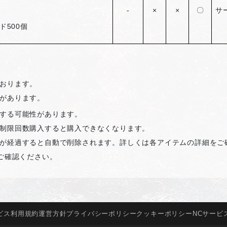
-
×
×
〇
サ
ド500個
おります。
があります。
する可能性があります。
制限回数購入すると購入できなくなります。
が経過すると自動で削除されます。詳しくは各アイテムの詳細をご
ご確認ください。
ビス
利用規約
運営方針
プライバシー
ポリシー
クッキー
ポリシー
NCサービ