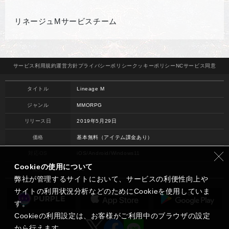
リネージュMサービスチーム
サービス
利用規約
運営方針
プライバシー
ポリシー
クッキー
ポリシー
NCサービス
同意
タイトル
Lineage M
ジャンル
MMORPG
リリース日
2019年5月29日
価格
基本無料（アイテム課金あり）
対応OS
iOS/Android/Windows11
Cookieの使用について
開発
NC
弊社が管理するサイトにおいて、サービスの利便性向上や
サイトの利用状況分析などのためにCookieを使用していま
す。
Cookieの利用設定は、お客様がご利用中のブラウザの設定
から行えます。