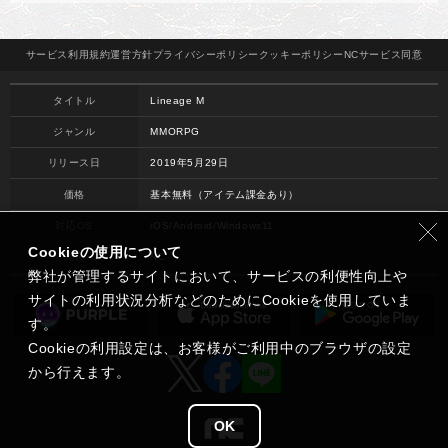
サービス
利用規約
運営方針
プライバシー
ポリシー
クッキー
ポリシー
NCサービス
同意
タイトル
Lineage M
ジャンル
MMORPG
リリース日
2019年5月29日
価格
基本無料（アイテム課金あり）
対応OS
iOS/Android/Windows11
Cookieの使用について
開発
NC
弊社が管理するサイトにおいて、サービスの利便性向上や
サイトの利用状況分析などのためにCookieを使用していま
す。
Cookieの利用設定は、お客様がご利用中のブラウザの設定
から行えます。
OK