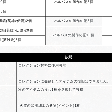
0個
ハルパスの製作の証
8
個
5個
箱(英雄>伝説)2個
ハルパスの製作の証
8
個
(英雄>伝説)20個
ハルパスの製作の証
16
個
(英雄級)3個
説明
コレクション材料に使用可能
コレクションに登録したアイテムの復旧はできません。
次のアイテムのうち1種を選択して獲得
-
火霊の武器細工の巻物(イベント)1枚