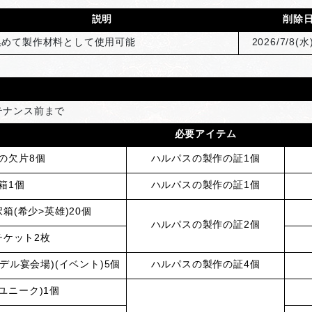
説明
削除
集めて製作材料として使用可能
2026/7/8(
水)
ンテナンス前まで
必要アイテム
の欠片8個
ハルパスの製作の証
1
個
箱1個
ハルパスの製作の証
1
個
(希少>英雄)20個
ハルパスの製作の証
2
個
チケット2枚
ル宴会場)(イベント)5個
ハルパスの製作の証
4
個
ユニーク)1個