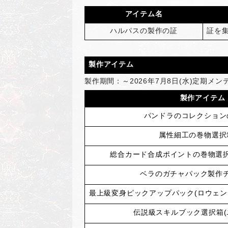
アイテム名
ハルパスの製作の証
証を
製作アイテム
製作期間：～2026年7月8日(水)定期メ
製作アイテム
パンドラのコレクション
属性細工の巻物選択
総合カード合成ポイントの巻物選択箱
ベラのガチャパック製作
最上級変身ピックアップパック(ロウェンデ
伝説級スキルブック選択箱(