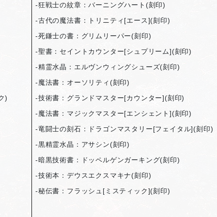
-
狂戦士の紋章：バーニングハート(刻印)
-
古代の魔法書：トリニティ[エース](刻印)
-
死鎌士の書：グリムリーパー(刻印)
-
聖書：セイントカウンター[シュプリーム](刻印)
-
精霊水晶：エルヴンウィングシューズ(刻印)
-
魔法書：オーソリティ(刻印)
ク)
-
技術書：グランドマスター[カウンター](刻印)
-
魔法書：マジックマスター[エンシェント](刻印)
-
竜闘士の刻石：ドラゴンマスタリー[フェイタル](刻印)
-
黒精霊水晶：アサシン(刻印)
-
暗黒技術書：ドッペルゲンガーキング(刻印)
-
技術本：デウスエクスマキナ(刻印)
-
秘伝書：フラッシュ[ミスティック](刻印)