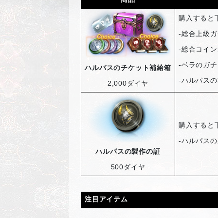
購入すると
-
総合上級ガ
-
総合コイン
-
ベラのガチ
ハルパスのチケット補給箱
-
ハルパスの
2,000
ダイヤ
購入すると
-
ハルパスの
ハルパスの製作の証
500
ダイヤ
注目アイテム