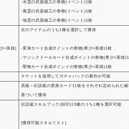
-
水霊の武器細工の巻物(イベント)1枚
-
風霊の武器細工の巻物(イベント)1枚
-
地霊の武器細工の巻物(イベント)1枚
次のアイテムのうち1種を選択して獲得
少>英雄)
-
変身カード合成ポイントの巻物(希少>英雄)1枚
-
マジックドールカード合成ポイントの巻物(希少>英雄)
-
聖物カード合成ポイントの巻物(希少>英雄)1枚
ト
チケットを使用してガチャパックの製作が可能
高級～伝説級の変身カード11枚をそれぞれ定められた確
基づいて獲得
伝説級スキルブック(刻印)13種のうち1種を選択可能
[
獲得可能スキルリスト]