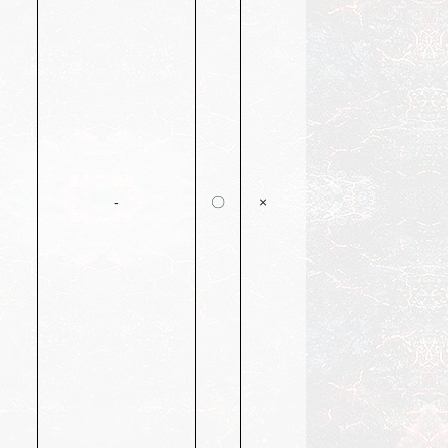
-
〇
×
〇