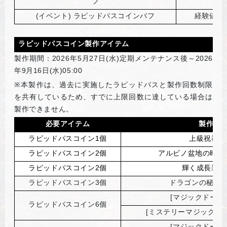
フ
(
イベント) ラピッドパスコインバフ
経験値獲
ラピッドパスコイン製作アイテム
製作期間：2026年5月27日(水)定期メンテナンス後～2026
年9月16日(水)05:00
※
本製作は、過去に実施したラピッドパスと製作回数制限
を共有しているため、すでに上限回数に達している場合は
製作できません。
必要アイテム
製作ア
ラピッドパスコイン1個
上級祝福の
ラピッドパスコイン2個
アルビノ盆地の時間補
ラピッドパスコイン2個
輝く成長装備
ラピッドパスコイン3個
ドラゴンの秘薬(
[
マジックドール
ラピッドパスコイン6個
[
ミステリーマジックドー
[
マジックドール