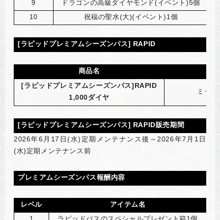
9
ドラゴンの高級ダイヤモンド(イベント)5個
10
祝福の聖水(大)(イベント)1個
[
ラピッドプレミアムシーズンパス] RAPID
商品名
[
ラピッドプレミアムシーズンパス]RAPID
ミッシ
1,000ダイヤ
[
ラピッドプレミアムシーズンパス] RAPID販売期間
2026
年6月17日(水)定期メンテナンス後～2026年7月1日
(水)定期メンテナンス前
プレミアムシーズンパス報酬内容
レベル
アイテム名
1
ラピッドパスのスペシャルプレゼント箱1個