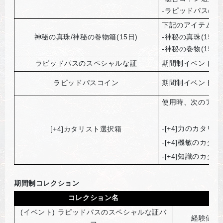
-ラピッドパスの
下記のアイテムを
神秘の真珠/神秘の巻物箱(15日)
-神秘の真珠(15日)
-神秘の巻物(15日)
ラピッドパスのスペシャルな証
期間制イベントコ
ラピッドパスコイン
期間制イベントコ
使用時、次のアイ
-[+4]
力のカタリス
[+4]
カタリスト選択箱
-[+4]
機敏のカタリ
-[+4]
知識のカタリ
期間制コレクション
コレクション名
(
イベント) ラピッドパスのスペシャルな証バ
経験値獲