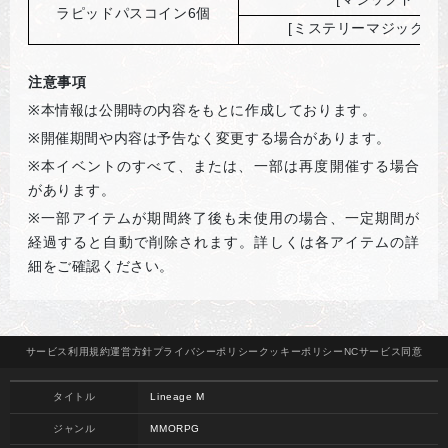
ラピッドパスコイン6個
[
ミステリーマジックドー
注意事項
※
本情報は公開時の内容をもとに作成しております。
※
開催期間や内容は予告なく変更する場合があります。
※
本イベントのすべて、または、一部は再度開催する場合
があります。
※
一部アイテムが期間終了後も未使用の場合、一定期間が
経過すると自動で削除されます。詳しくは各アイテムの詳
細をご確認ください。
サービス
利用規約
運営方針
プライバシー
ポリシー
クッキー
ポリシー
NCサービス
同意
タイトル
Lineage M
ジャンル
MMORPG