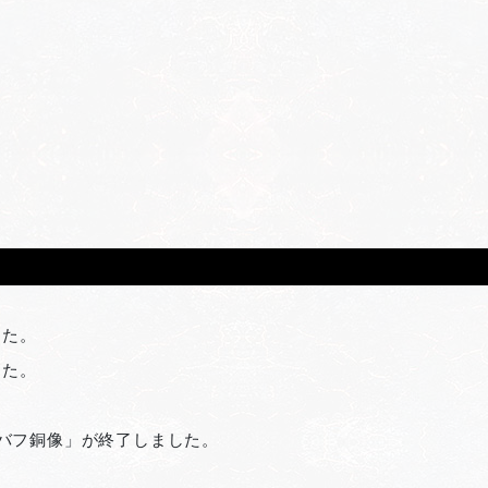
した。
した。
記念バフ銅像」が終了しました。
。