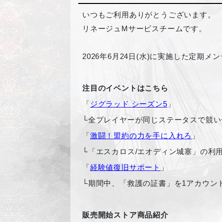
いつもご利用ありがとうございます。
リネージュMサービスチームです。
2026年6月24日(水)に実施した定
注目のイベントはこちら
「
ジグラッド シーズン5
」
└
全プレイヤーが同じステータスで競い
「
激闘！盟約の力を手に入れろ
」
└
「エスカロス/エオディン城塞」の利
「
経験値復旧サポート
」
└
期間中、「救護の証書」を1アカウン
販売開始ストア商品紹介