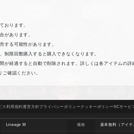
ております。
合があります。
売する可能性があります。
、制限回数購入すると購入できなくなります。
間が経過すると自動で削除されます。詳しくは各アイテムの詳
よりご確認ください。
ビス
利用規約
運営方針
プライバシー
ポリシー
クッキー
ポリシー
NCサービ
Lineage M
価格
基本無料（アイテ