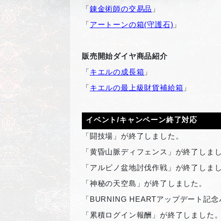
「
錬金術師の交易品
」
「
アートーンの箱(守護石)
」
販売開始ダイヤ商品紹介
「
キエルの成長箱
」
「
キエルの最上級財貨補給箱
」
イベント/キャンペーン終了対応
「闘技場」が終了しました。
「黄昏山脈ディフェンス」が終了しま
「アルビノ盆地討伐作戦」が終了しま
「神秘の天空島」が終了しました。
「BURNING HEARTアップデート
「累積ログイン報酬」が終了しました