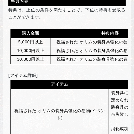
特典内容
特典は、上位の条件を満たすことで、下位の特典も受取る
ことができます。
購入金額
特典内容
5,000
円以上
祝福された オリムの装身具強化の巻物(イ
10,000
円以上
祝福された オリムの装身具強化の巻物(イ
30,000
円以上
祝福された オリムの装身具強化の巻物(イ
[アイテム詳細]
アイテム
装身具に使
定められた
装身具の強
祝福された オリムの装身具強化の巻物(イベン
※失敗して
ト)
消化成功時