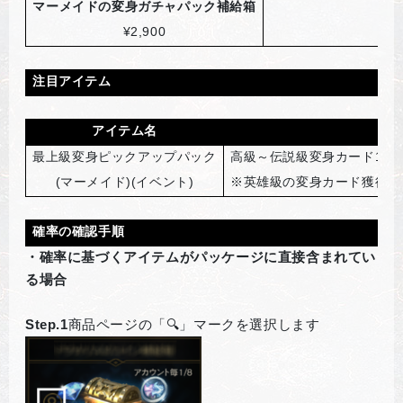
マーメイドの変身ガチャパック補給箱
¥2,900
注目アイテム
アイテム名
最上級変身ピックアップパック
高級～伝説級変身カード11
(
マーメイド)(イベント)
※英雄級の変身カード獲得時
確率の確認手順
・確率に基づくアイテムがパッケージに直接含まれてい
る場合
Step.1
商品ページの「🔍」マークを選択します