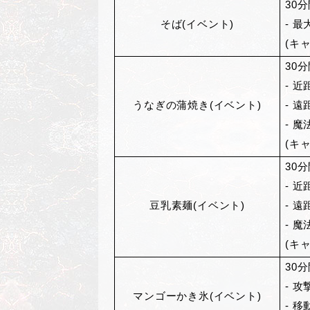
30
分
そば(イベント)
- 最
(キ
30
分
- 
うなぎの蒲焼き(イベント)
- 
- 
(キ
30
分
- 
豆乳素麺(イベント)
- 
- 魔
(キ
30
分
- 攻
マンゴーかき氷(イベント)
- 移