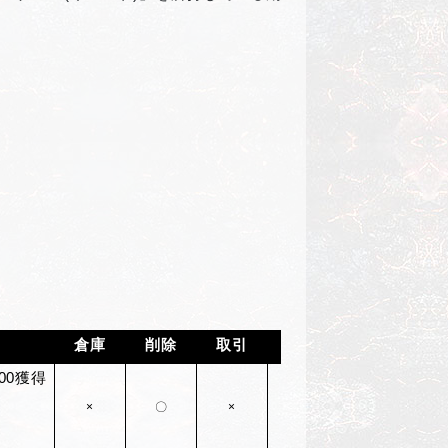
倉庫
削除
取引
削除日
00獲得
2026/9/23(
水)05:00
×
〇
×