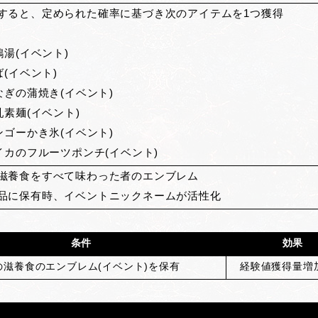
すると、定められた確率に基づき次のアイテムを1つ獲得
参鶏湯(イベント)
ば(イベント)
うなぎの蒲焼き(イベント)
豆乳素麺(イベント)
マンゴーかき氷(イベント)
スイカのフルーツポンチ(イベント)
滋養食をすべて味わった者のエンブレム
品に保有時、イベントニックネームが活性化
条件
効果
の滋養食のエンブレム(イベント)を保有
経験値獲得量増加