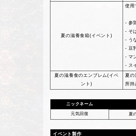
使用
- 
- そ
夏の滋養食箱(イベント)
- 
- 
- 
- 
夏の滋養食のエンブレム(イベ
夏の
ント)
所持
ニックネーム
元気回復
夏
イベント製作