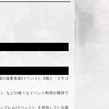
の滋養食箱(イベント)」6個と「ドラゴ
ト)」などの様々なイベント料理が獲得で
ンブレム(イベント)」を所持している期