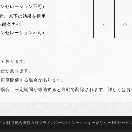
ャンセレーション不可)
間、以下の効果を適用
VE耐久力+1
×
〇
ャンセレーション不可)
しております。
場合があります。
は再度開催する場合があります。
の場合、一定期間が経過すると自動で削除されます。詳しくは各
ビス
利用規約
運営方針
プライバシー
ポリシー
クッキー
ポリシー
NCサービ