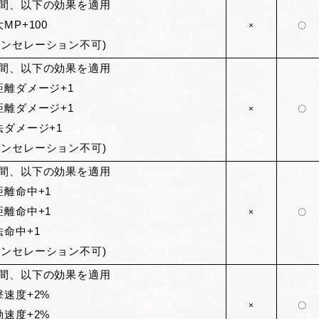
間、以下の効果を適用
大MP+100
×
〇
ャンセレーション不可)
間、以下の効果を適用
近距離ダメージ+1
遠距離ダメージ+1
×
〇
魔法ダメージ+1
ャンセレーション不可)
間、以下の効果を適用
近距離命中+1
遠距離命中+1
×
〇
法命中+1
ャンセレーション不可)
間、以下の効果を適用
撃速度+2%
×
〇
動速度+2%