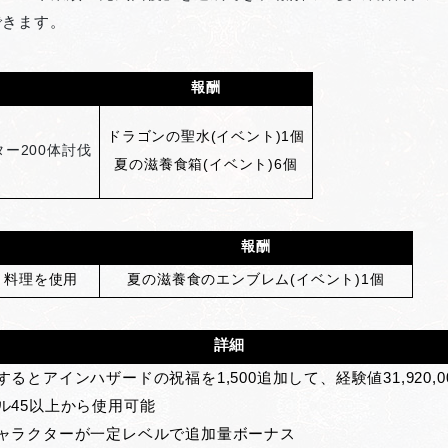
できます。
報酬
ドラゴンの聖水(イベント)1個
ー200体討伐
夏の滋養食箱(イベント)6個
報酬
ト料理を使用
夏の滋養食のエンブレム(イベント)1個
詳細
するとアインハザードの祝福を1,500追加して、経験値31,920,0
ル45以上から使用可能
ャラクターが一定レベルで追加量ボーナス