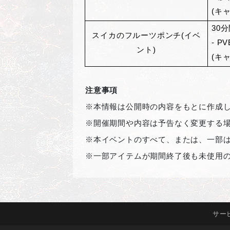
(キ
30
分
スイカのフルーツポンチ(イベ
- P
ント)
(キ
注意事項
※本情報は公開時の内容をもとに作成
※開催期間や内容は予告なく変更する
※本イベントのすべて、または、一部
※一部アイテムが期間終了後も未使用
サー