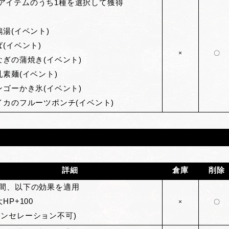
アイテムのうち1種を選択して獲得
参鶏湯(イベント)
ば(イベント)
×
〇
うなぎの蒲焼き(イベント)
豆乳素麺(イベント)
マンゴーかき氷(イベント)
スイカのフルーツポンチ(イベント)
詳細
倉庫
削除
間、以下の効果を適用
大HP+100
×
〇
ャンセレーション不可)