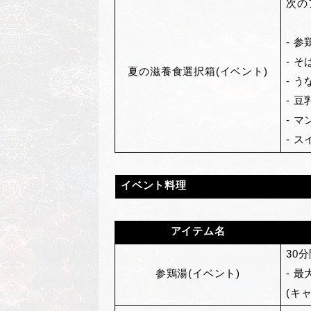
次の
- 
- そ
夏の滋養食選択箱(イベント)
- 
- 
- 
- 
イベント料理
アイテム名
30
分
参鶏湯(イベント)
- 最
(キ