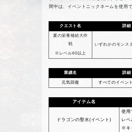
間中は、イベントニックネームを使用
クエスト名
詳細
夏の栄養補給大作
戦
いずれかのモンスタ
※レベル60以上
業績名
詳細
元気回復
すべてのイベン
アイテム名
使用
ドラゴンの聖水(イベント)
レベ
※キ