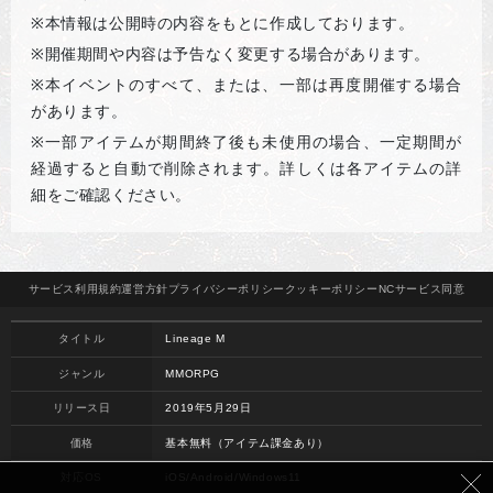
※
本情報は公開時の内容をもとに作成しております。
※
開催期間や内容は予告なく変更する場合があります。
※
本イベントのすべて、または、一部は再度開催する場合
があります。
※
一部アイテムが期間終了後も未使用の場合、一定期間が
経過すると自動で削除されます。詳しくは各アイテムの詳
細をご確認ください。
サービス
利用規約
運営方針
プライバシー
ポリシー
クッキー
ポリシー
NCサービス
同意
タイトル
Lineage M
ジャンル
MMORPG
リリース日
2019年5月29日
価格
基本無料（アイテム課金あり）
対応OS
iOS/Android/Windows11