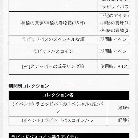
-ラピッドパスの
下記のアイテムを
神秘の真珠/神秘の巻物箱(15日)
-神秘の真珠(15日)
-神秘の巻物(15日)
ラピッドパスのスペシャルな証
期間制イベントコ
ラピッドパスコイン
期間制イベントコ
[+4]
スナッパーの成長リング箱
使用時、+4スナ
期間制コレクション
コレクション名
(
イベント) ラピッドパスのスペシャルな証バ
経験値獲
フ
(
イベント) ラピッドパスコインバフ
経験値獲
ラピッドパスコイン製作アイテム