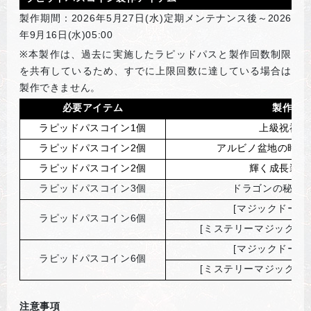
製作期間：2026年5月27日(水)定期メンテナンス後～2026
年9月16日(水)05:00
※
本製作は、過去に実施したラピッドパスと製作回数制限
を共有しているため、すでに上限回数に達している場合は
製作できません。
必要アイテム
製作ア
ラピッドパスコイン1個
上級祝福の
ラピッドパスコイン2個
アルビノ盆地の時間補
ラピッドパスコイン2個
輝く成長装備
ラピッドパスコイン3個
ドラゴンの秘薬(
[
マジックドール
ラピッドパスコイン6個
[
ミステリーマジックドー
[
マジックドール
ラピッドパスコイン6個
[
ミステリーマジックドー
注意事項