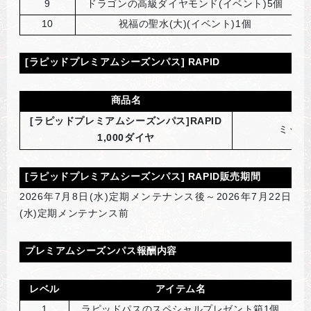
9
ドラゴンの高級ダイヤモンド(イベント)5個
10
祝福の聖水(大)(イベント)1個
[
ラピッドプレミアムシーズンパス] RAPID
商品名
[
ラピッドプレミアムシーズンパス]RAPID
ミッシ
1,000ダイヤ
[
ラピッドプレミアムシーズンパス] RAPID販売期間
2026
年7月8日(水)定期メンテナンス後～2026年7月22日
(水)定期メンテナンス前
プレミアムシーズンパス報酬内容
レベル
アイテム名
1
ラピッドパスのスペシャルプレゼント箱1個