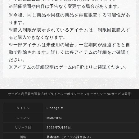
※開催期間や内容は予告なく変更する場合があります。
※
今後、同じ商品や同様の商品を再度販売する可能性があ
ります。
※購入制限が表示されているアイテムは、制限回数購入す
ると購入できなくなります。
※一部アイテムは未使用の場合、一定期間が経過すると自
動で削除されます。詳しくは各アイテムの詳細をご確認く
ださい。
※アイテムの詳細説明はゲーム内TIPよりご確認ください。
サービス
利用規約
運営方針
プライバシー
ポリシー
クッキー
ポリシー
NCサービス
同意
タイトル
Lineage M
ジャンル
MMORPG
リリース日
2019年5月29日
価格
基本無料（アイテム課金あり）