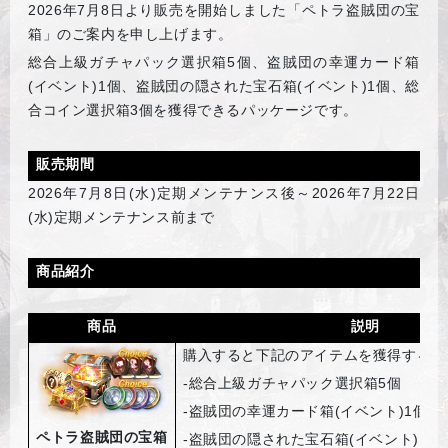
2026
年7月8日より販売を開始しました「ペトラ盗賊団の宝
箱」のご案内を申し上げます。
総合上級ガチャパック選択箱5個、盗賊団の幸運カード箱
(イベント)1個、盗賊団の隠された宝石箱(イベント)1個、総
合コイン選択箱3個を獲得できるパッケージです。
販売期間
2026
年7月8日(水)定期メンテナンス後～2026年7月22日
(水)定期メンテナンス前まで
商品紹介
商品
説明
購入すると下記のアイテムを獲得するこ
-
総合上級ガチャパック選択箱5個
-
盗賊団の幸運カード箱(イベント)1個
ペトラ盗賊団の宝箱
-
盗賊団の隠された宝石箱(イベント)1個