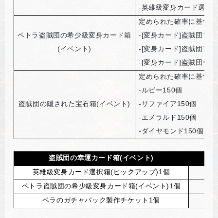
-英雄級変身カード選択箱
定められた確率に基づい
ペトラ盗賊団の希少級変身カード箱
-[
変身カード]盗賊団ファ
(
イベント)
-[
変身カード]盗賊団アー
-[
変身カード]盗賊団ウィ
定められた確率に基づい
-
ルビー150個
盗賊団の隠された宝石箱(イベント)
-
サファイア150個
-
エメラルド150個
-
ダイヤモンド150個
盗賊団の幸運カード箱(イベント)
確
英雄級変身カード選択箱(ピックアップ)1個
5%
ペトラ盗賊団の希少級変身カード箱(イベント)1個
15
ベラのガチャパック製作チケット1個
80