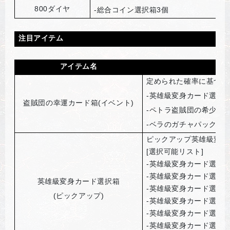
800
ダイヤ
-
総合コイン選択箱3個
注目アイテム
アイテム名
定められた確率に基づい
-
英雄級変身カード選択箱
盗賊団の幸運カード箱(イベント)
-
ペトラ盗賊団の希少級変
-
ベラのガチャパック製作
ピックアップ英雄級変身
[選択可能リスト]
-英雄級変身カード選択箱
-英雄級変身カード選択箱
英雄級変身カード選択箱
-英雄級変身カード選択箱
(
ピックアップ)
-英雄級変身カード選択箱
-英雄級変身カード選択箱
-英雄級変身カード選択箱