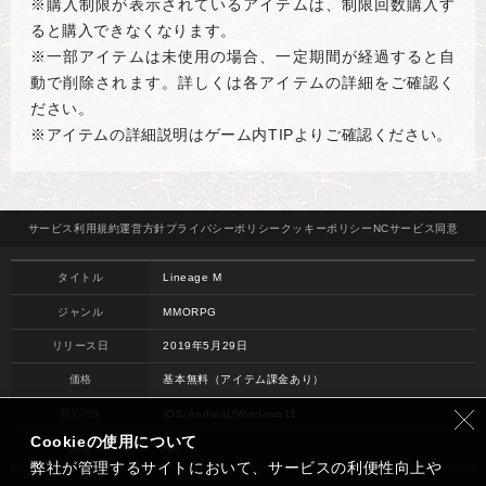
※購入制限が表示されているアイテムは、制限回数購入す
ると購入できなくなります。
※一部アイテムは未使用の場合、一定期間が経過すると自
動で削除されます。詳しくは各アイテムの詳細をご確認く
ださい。
※アイテムの詳細説明はゲーム内TIPよりご確認ください。
サービス
利用規約
運営方針
プライバシー
ポリシー
クッキー
ポリシー
NCサービス
同意
タイトル
Lineage M
ジャンル
MMORPG
リリース日
2019年5月29日
価格
基本無料（アイテム課金あり）
対応OS
iOS/Android/Windows11
Cookieの使用について
開発
NC
弊社が管理するサイトにおいて、サービスの利便性向上や