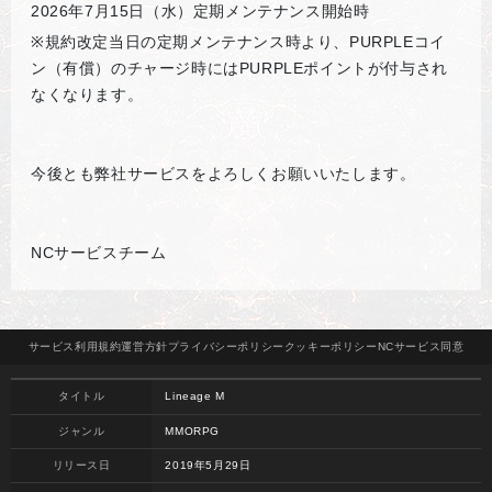
2026
年7月15日（水）定期メンテナンス開始時
※
規約改定当日の定期メンテナンス時より、PURPLEコイ
ン（有償）のチャージ時にはPURPLEポイントが付与され
なくなります。
今後とも弊社サービスをよろしくお願いいたします。
NCサービスチーム
サービス
利用規約
運営方針
プライバシー
ポリシー
クッキー
ポリシー
NCサービス
同意
タイトル
Lineage M
ジャンル
MMORPG
リリース日
2019年5月29日