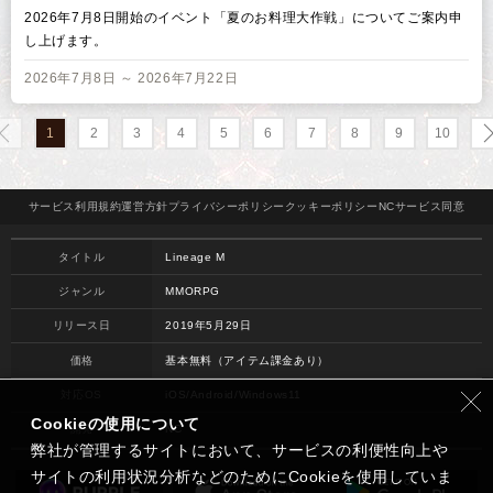
2026年7月8日開始のイベント「夏のお料理大作戦」についてご案内申
し上げます。
2026年7月8日 ～ 2026年7月22日
1
2
3
4
5
6
7
8
9
10
サービス
利用規約
運営方針
プライバシー
ポリシー
クッキー
ポリシー
NCサービス
同意
タイトル
Lineage M
ジャンル
MMORPG
リリース日
2019年5月29日
価格
基本無料（アイテム課金あり）
対応OS
iOS/Android/Windows11
Cookieの使用について
開発
NC
弊社が管理するサイトにおいて、サービスの利便性向上や
サイトの利用状況分析などのためにCookieを使用していま