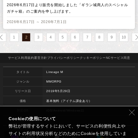
2026年6月17日より販売を開始しました「ギラン城商人のスペシャル
ガチャ箱」のご案内を申し上げます。
2026年6月17日 ～ 2026年7月1日
1
2
3
4
5
6
7
8
9
10
サービス
利用規約
運営方針
プライバシー
ポリシー
クッキー
ポリシー
NCサービス
同意
タイトル
Lineage M
ジャンル
MMORPG
リリース日
2019年5月29日
価格
基本無料（アイテム課金あり）
対応OS
iOS/Android/Windows11
Cookieの使用について
開発
NC
弊社が管理するサイトにおいて、サービスの利便性向上や
サイトの利用状況分析などのためにCookieを使用していま