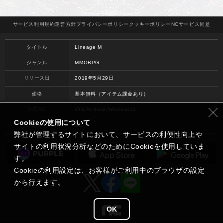
サービス
利用規約
運営方針
プライバシー
ポリシー
クッキー
ポリシー
NCサービス
同意
タイトル
Lineage M
ジャンル
MMORPG
リリース日
2019年5月29日
価格
基本無料（アイテム課金あり）
対応OS
iOS/Android/Windows11
Cookieの使用について
開発
NC
弊社が管理するサイトにおいて、サービスの利便性向上や
サイトの利用状況分析などのためにCookieを使用していま
す。
Cookieの利用設定は、お客様がご利用中のブラウザの設定
から行えます。
OK