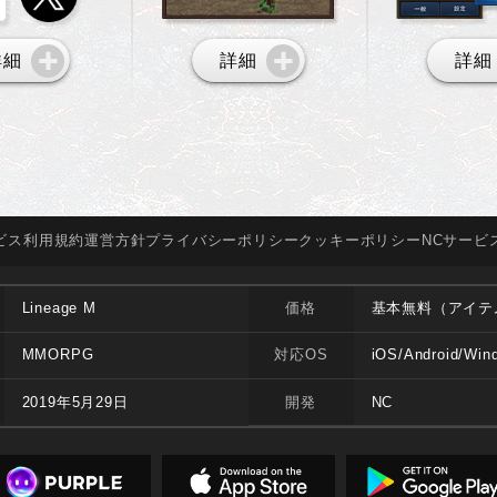
詳細
詳細
詳細
ビス
利用規約
運営方針
プライバシー
ポリシー
クッキー
ポリシー
NCサービ
Lineage M
価格
基本無料（アイテ
MMORPG
対応OS
iOS/Android/Win
2019年5月29日
開発
NC