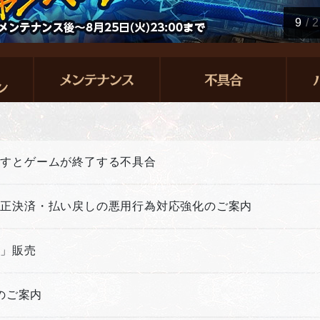
9
/
2
押すとゲームが終了する不具合
不正決済・払い戻しの悪用行為対応強化のご案内
箱」販売
新のご案内