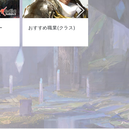
ー
おすすめ職業(クラス)
最新キャ