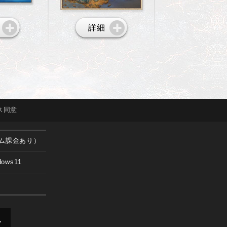
詳細
ス
同意
ム課金あり）
dows11