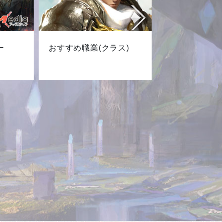
ー
おすすめ職業(クラス)
最新キャ