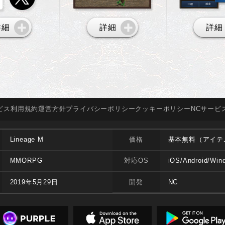
詳細
詳細
詳細
ビス
利用規約
運営方針
プライバシー
ポリシー
クッキー
ポリシー
NCサービ
Lineage M
価格
基本無料（アイテ
MMORPG
対応OS
iOS/Android/Win
2019年5月29日
開発
NC