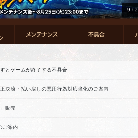
10
/
2
押すとゲームが終了する不具合
不正決済・払い戻しの悪用行為対応強化のご案内
箱」販売
新のご案内