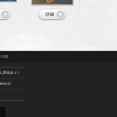
詳細
ス
同意
ム課金あり）
dows11