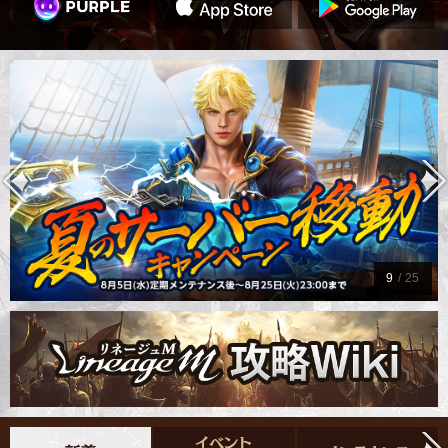
9
/
25