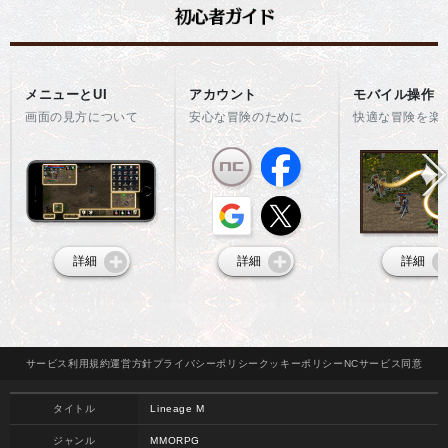
メニューとUI
アカウント
モバイル操作
画面の見方について
安心な冒険のために
快適な冒険を楽
詳細
詳細
詳細
サービス
利用規約
運営方針
プライバシー
ポリシー
クッキー
ポリシー
NCサービス
同意
タイトル
Lineage M
ジャンル
MMORPG