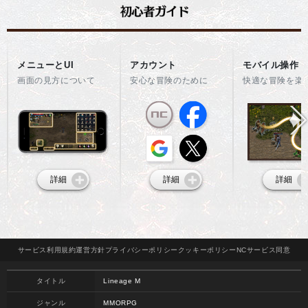
メニューとUI
アカウント
モバイル操作
画面の見方について
安心な冒険のために
快適な冒険を楽
詳細
詳細
詳細
サービス
利用規約
運営方針
プライバシー
ポリシー
クッキー
ポリシー
NCサービス
同意
タイトル
Lineage M
ジャンル
MMORPG