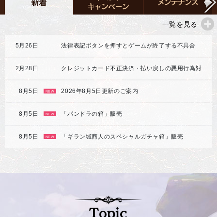
一覧を見る
5月26日
法律表記ボタンを押すとゲームが終了する不具合
2月28日
クレジットカード不正決済・払い戻しの悪用行為対応強化のご案内
8月5日
2026年8月5日更新のご案内
NEW
8月5日
「パンドラの箱」販売
NEW
8月5日
「ギラン城商人のスペシャルガチャ箱」販売
NEW