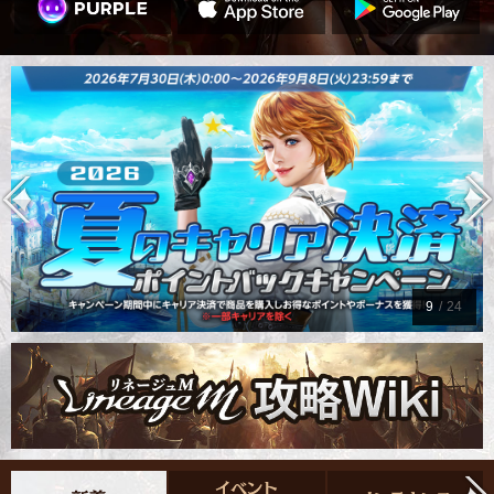
9
/
24