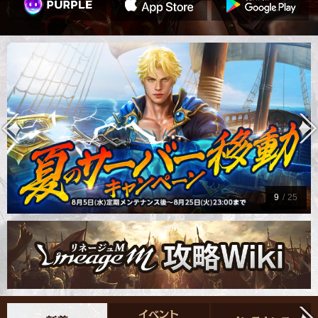
9
/
25