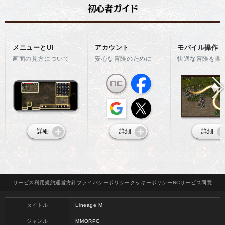
メニューとUI
アカウント
モバイル操作
画面の見方について
安心な冒険のために
快適な冒険を楽
詳細
詳細
詳細
サービス
利用規約
運営方針
プライバシー
ポリシー
クッキー
ポリシー
NCサービス
同意
タイトル
Lineage M
ジャンル
MMORPG