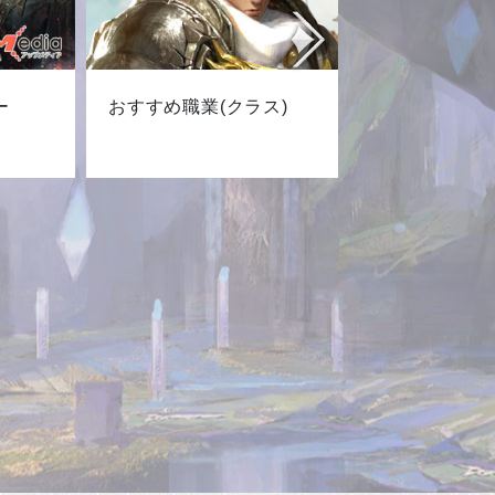
ー
おすすめ職業(クラス)
最新キャ