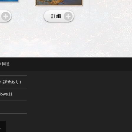
詳細
ス
同意
ム課金あり）
dows11