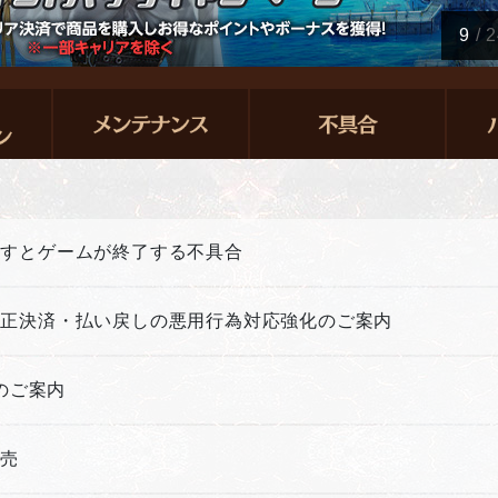
9
/
2
押すとゲームが終了する不具合
不正決済・払い戻しの悪用行為対応強化のご案内
新のご案内
販売