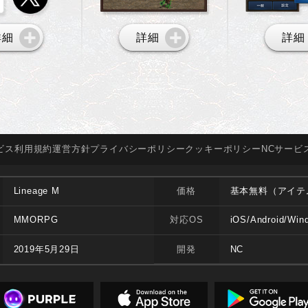
詳細
詳細
詳細
ビス
利用規約
運営方針
プライバシー
ポリシー
クッキー
ポリシー
NCサービ
Lineage M
価格
基本無料（アイテ
MMORPG
対応OS
iOS/Android/Win
2019年5月29日
開発
NC