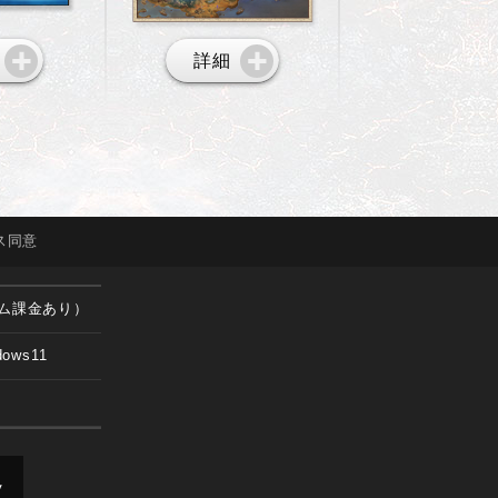
詳細
ス
同意
ム課金あり）
dows11