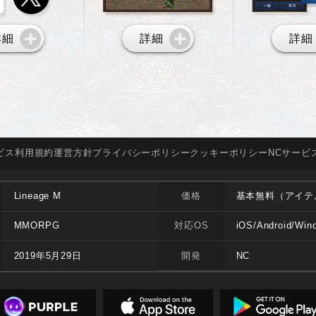
詳細
詳細
詳細
ビス
利用規約
運営方針
プライバシー
ポリシー
クッキー
ポリシー
NCサービ
Lineage M
価格
基本無料（アイテ
MMORPG
対応OS
iOS/Android/Win
2019年5月29日
開発
NC