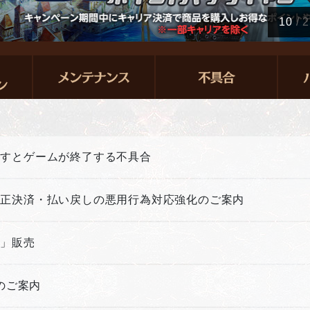
10
/
2
押すとゲームが終了する不具合
不正決済・払い戻しの悪用行為対応強化のご案内
箱」販売
新のご案内