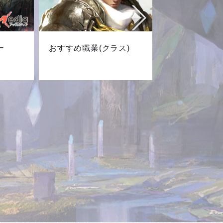
ー
おすすめ職業(クラス)
最新キャ