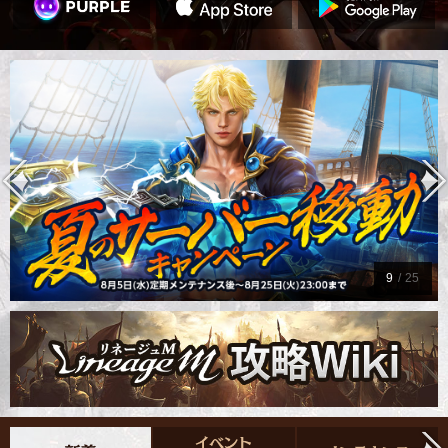
9
/
25