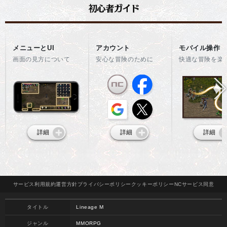
メニューとUI
アカウント
モバイル操作
画面の見方について
安心な冒険のために
快適な冒険を楽
詳細
詳細
詳細
サービス
利用規約
運営方針
プライバシー
ポリシー
クッキー
ポリシー
NCサービス
同意
タイトル
Lineage M
ジャンル
MMORPG