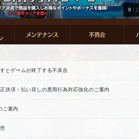
10
/
2
押すとゲームが終了する不具合
不正決済・払い戻しの悪用行為対応強化のご案内
新のご案内
販売