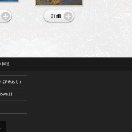
詳細
ス
同意
ム課金あり）
dows11