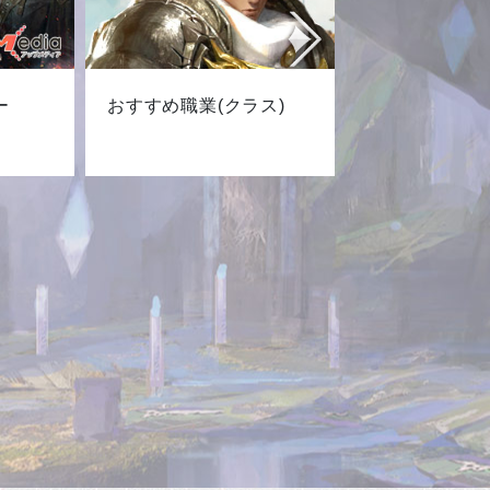
ー
おすすめ職業(クラス)
最新キャ