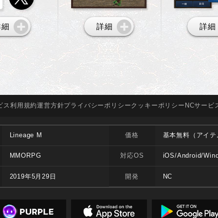
詳細
詳細
詳細
ビス
利用規約
運営方針
プライバシー
ポリシー
クッキー
ポリシー
NCサービ
Lineage M
価格
基本無料（アイテ
MMORPG
対応OS
iOS/Android/Win
2019年5月29日
開発
NC