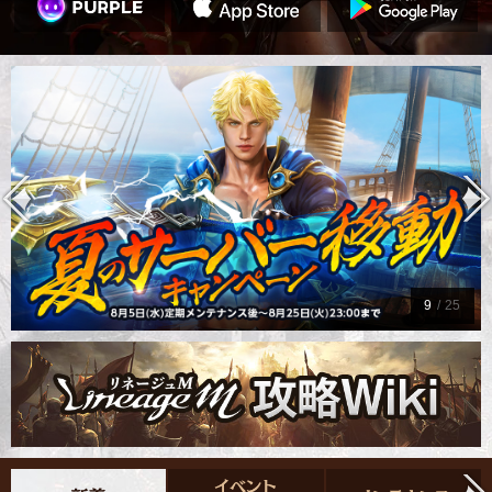
9
/
25