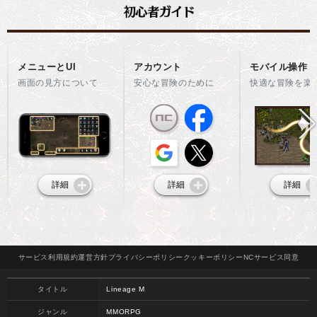
メニューとUI
アカウント
モバイル操作
画面の見方について
安心な冒険のために
快適な冒険を楽
詳細
詳細
詳細
サービス
利用規約
運営方針
プライバシー
ポリシー
クッキー
ポリシー
NCサービス
同意
タイトル
Lineage M
ジャンル
MMORPG