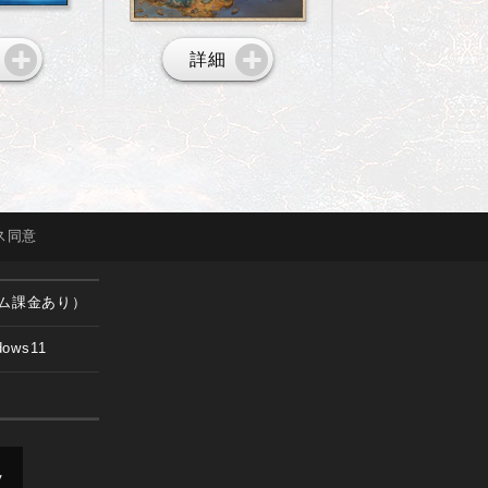
詳細
ス
同意
ム課金あり）
dows11