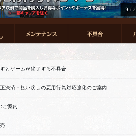
9
/
2
押すとゲームが終了する不具合
不正決済・払い戻しの悪用行為対応強化のご案内
新のご案内
販売