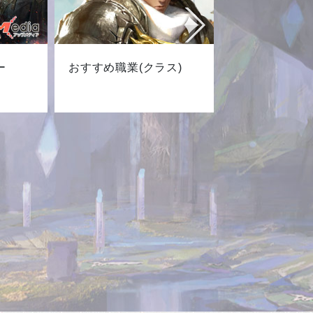
ー
おすすめ職業(クラス)
最新キャ