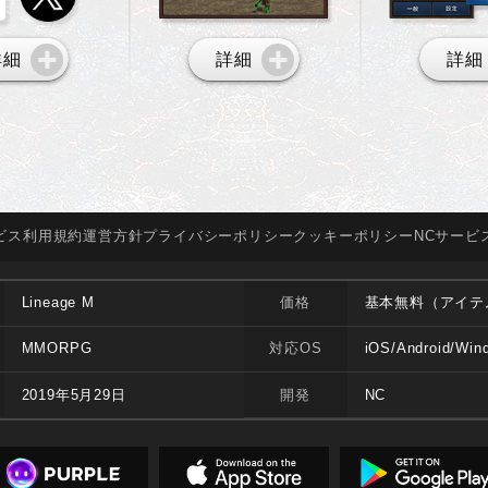
詳細
詳細
詳細
ビス
利用規約
運営方針
プライバシー
ポリシー
クッキー
ポリシー
NCサービ
Lineage M
価格
基本無料（アイテ
MMORPG
対応OS
iOS/Android/Win
2019年5月29日
開発
NC