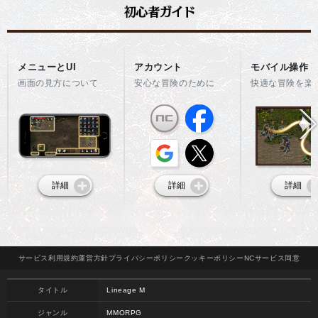
メニューとUI
アカウント
モバイル操作
画面の見方について
安心な冒険のために
快適な冒険を楽
詳細
詳細
詳細
サービス
利用規約
運営方針
プライバシー
ポリシー
クッキー
ポリシー
NCサービス
同意
タイトル
Lineage M
ジャンル
MMORPG