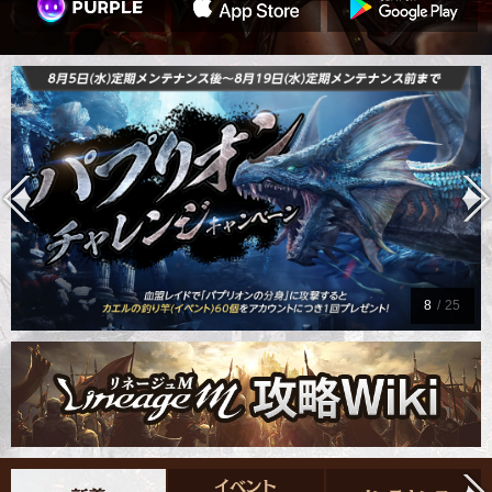
9
/
25