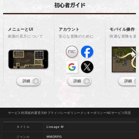
メニューとUI
アカウント
モバイル操作
画面の見方について
安心な冒険のために
快適な冒険を楽
詳細
詳細
詳細
サービス
利用規約
運営方針
プライバシー
ポリシー
クッキー
ポリシー
NCサービス
同意
タイトル
Lineage M
ジャンル
MMORPG