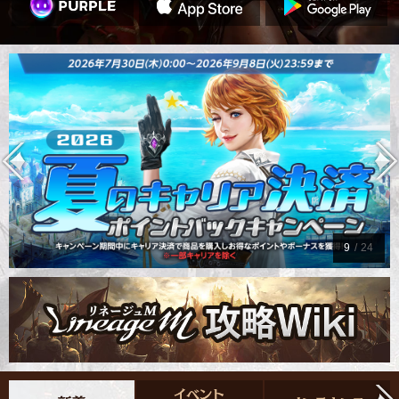
9
/
24