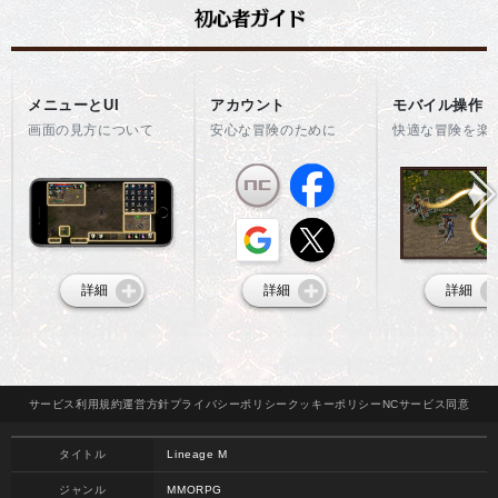
メニューとUI
アカウント
モバイル操作
画面の見方について
安心な冒険のために
快適な冒険を楽
詳細
詳細
詳細
サービス
利用規約
運営方針
プライバシー
ポリシー
クッキー
ポリシー
NCサービス
同意
タイトル
Lineage M
ジャンル
MMORPG