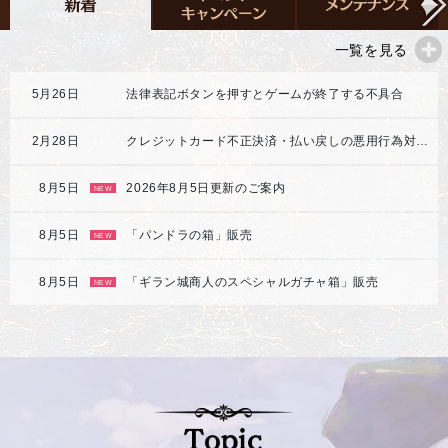
一覧を見る
5月26日
法律表記ボタンを押すとゲームが終了する不具合
2月28日
クレジットカード不正決済・払い戻しの悪用行為対応強化のご案内
8月5日
2026年8月5日更新のご案内
NEW
8月5日
「パンドラの箱」販売
NEW
8月5日
「ギラン城商人のスペシャルガチャ箱」販売
NEW