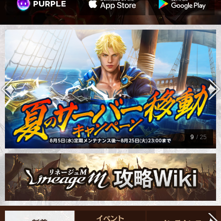
9
/
25