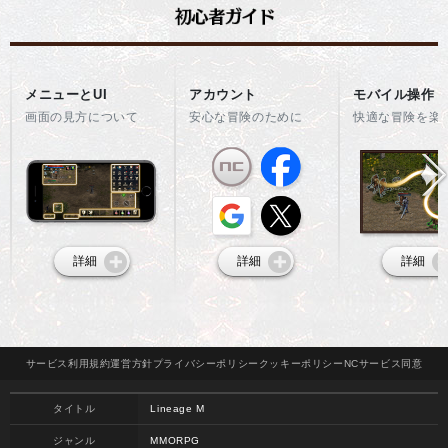
メニューとUI
アカウント
モバイル操作
画面の見方について
安心な冒険のために
快適な冒険を楽
詳細
詳細
詳細
サービス
利用規約
運営方針
プライバシー
ポリシー
クッキー
ポリシー
NCサービス
同意
タイトル
Lineage M
ジャンル
MMORPG